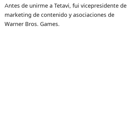
Antes de unirme a Tetavi, fui vicepresidente de
marketing de contenido y asociaciones de
Warner Bros. Games.
Existe una gran oportunidad para interrumpir y
reducir la barrera de la creación de medios
inmersivos en el entorno virtual.
Comenzó con un sólido equipo de desarrollo en
Tel Aviv que pudo desarrollar una tecnología
poderosa para capturar e insertar.
Tetavi ha creado una plataforma de captura de
video volumétrica de extremo a extremo,
utilizando tecnología de captura portátil de alta
fidelidad.