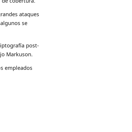
 de cobertura.
 grandes ataques
 algunos se
iptografía post-
ijo Markuson.
os empleados
para monitorear