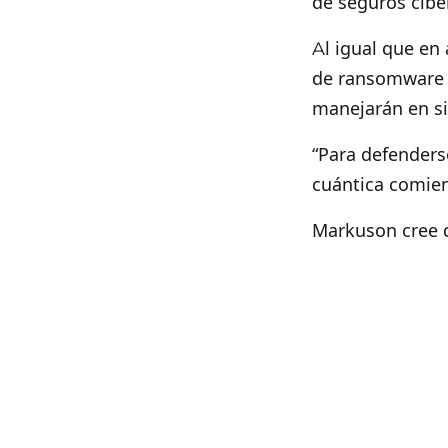
de seguros cibe
Al igual que en
de ransomware d
manejarán en si
“Para defenders
cuántica comien
Markuson cree 
trabajando de f
de cerca la pro