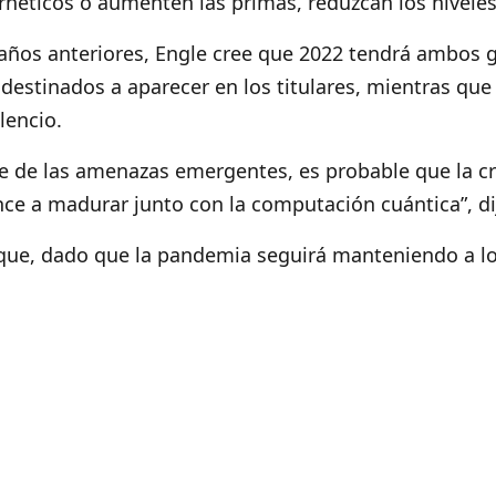
rnéticos o aumenten las primas, reduzcan los niveles
 años anteriores, Engle cree que 2022 tendrá ambos
estinados a aparecer en los titulares, mientras que
lencio.
e de las amenazas emergentes, es probable que la cr
ce a madurar junto con la computación cuántica”, d
que, dado que la pandemia seguirá manteniendo a l
orma remota, las empresas diseñarán herramientas 
ducción.